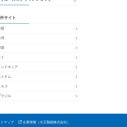
外サイト
中国
台湾
韓国
タイ
インドネシア
ベトナム
トルコ
ブラジル
イトマップ
企業情報（大王製紙株式会社）