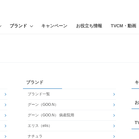
ブランド
キャンペーン
お役立ち情報
TVCM・動画
ブランド
キ
ブランド一覧
お
グーン（GOO.N）
グーン（GOO.N） 病産院用
T
エリス（elis）
ナチュラ