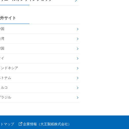
外サイト
中国
台湾
韓国
タイ
インドネシア
ベトナム
トルコ
ブラジル
イトマップ
企業情報（大王製紙株式会社）