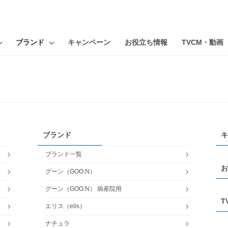
ブランド
キャンペーン
お役立ち情報
TVCM・動画
ブランド
キ
ブランド一覧
お
グーン（GOO.N）
グーン（GOO.N） 病産院用
T
エリス（elis）
ナチュラ