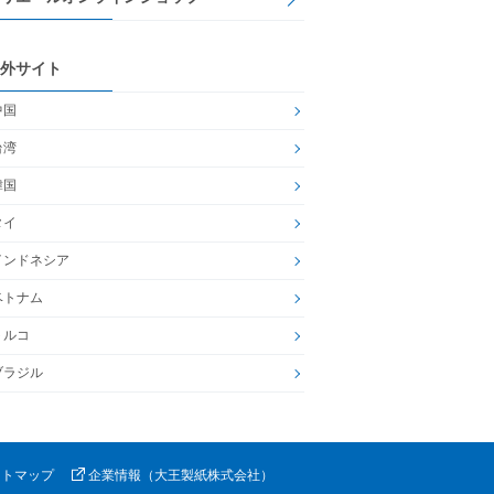
外サイト
中国
台湾
韓国
タイ
インドネシア
ベトナム
トルコ
ブラジル
イトマップ
企業情報（大王製紙株式会社）