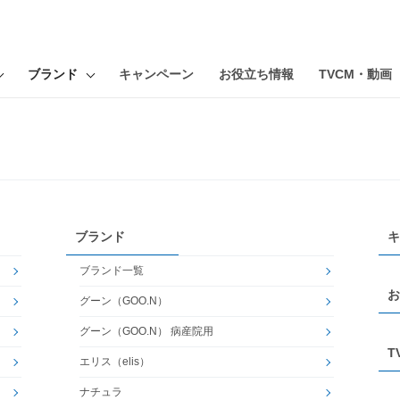
ブランド
キャンペーン
お役立ち情報
TVCM・動画
ブランド
キ
ブランド一覧
お
グーン（GOO.N）
グーン（GOO.N） 病産院用
T
エリス（elis）
ナチュラ