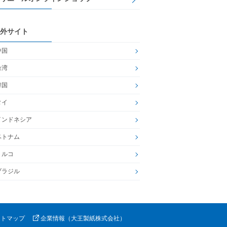
外サイト
中国
台湾
韓国
タイ
インドネシア
ベトナム
トルコ
ブラジル
イトマップ
企業情報（大王製紙株式会社）