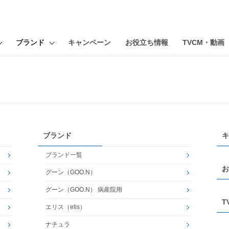
ブランド
キャンペーン
お役立ち情報
TVCM・動画
ブランド
キ
ブランド一覧
お
グーン（GOO.N）
グーン（GOO.N） 病産院用
T
エリス（elis）
ナチュラ