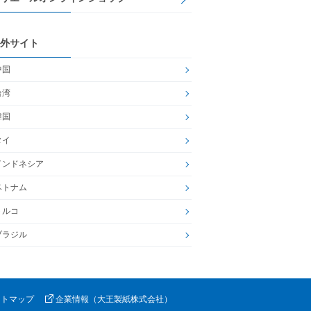
外サイト
中国
台湾
韓国
タイ
インドネシア
ベトナム
トルコ
ブラジル
イトマップ
企業情報（大王製紙株式会社）