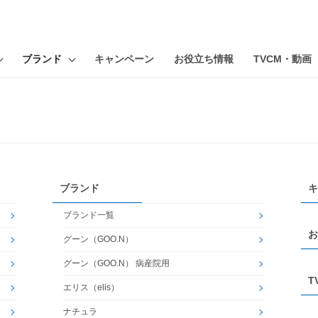
ブランド
キャンペーン
お役立ち情報
TVCM・動画
ブランド
キ
ブランド一覧
お
グーン（GOO.N）
グーン（GOO.N） 病産院用
T
エリス（elis）
ナチュラ