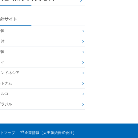
外サイト
中国
台湾
韓国
タイ
インドネシア
ベトナム
トルコ
ブラジル
イトマップ
企業情報（大王製紙株式会社）