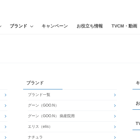
ブランド
キャンペーン
お役立ち情報
TVCM・動画
ブランド
キ
ブランド一覧
お
グーン（GOO.N）
グーン（GOO.N） 病産院用
T
エリス（elis）
ナチュラ