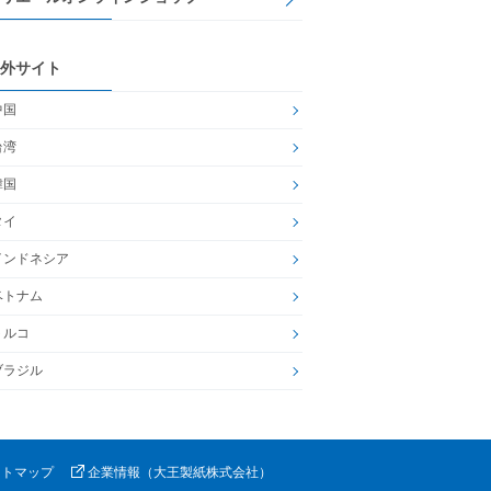
外サイト
中国
台湾
韓国
タイ
インドネシア
ベトナム
トルコ
ブラジル
イトマップ
企業情報（大王製紙株式会社）