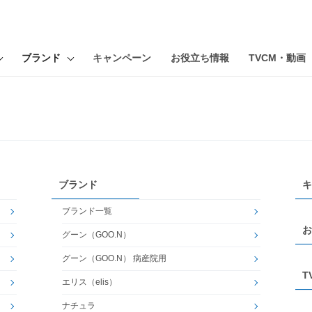
ブランド
キャンペーン
お役立ち情報
TVCM・動画
ブランド
キ
ブランド一覧
お
グーン（GOO.N）
グーン（GOO.N） 病産院用
T
エリス（elis）
ナチュラ