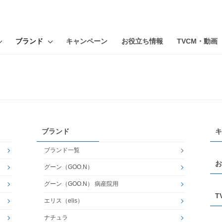
ブランド
キャンペーン
お役立ち情報
TVCM・動画
ブランド
キ
ブランド一覧
お
グーン（GOO.N）
グーン（GOO.N） 病産院用
T
エリス（elis）
ナチュラ