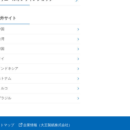
外サイト
中国
台湾
韓国
タイ
インドネシア
ベトナム
トルコ
ブラジル
イトマップ
企業情報（大王製紙株式会社）