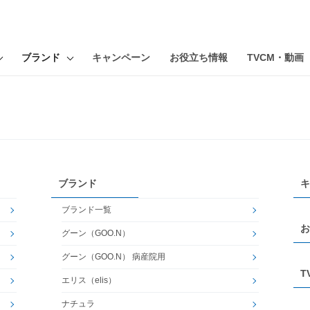
ブランド
キャンペーン
お役立ち情報
TVCM・動画
ブランド
キ
ブランド一覧
お
グーン（GOO.N）
グーン（GOO.N） 病産院用
T
エリス（elis）
ナチュラ