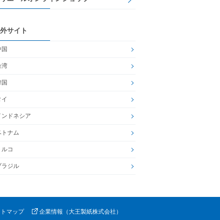
外サイト
中国
台湾
韓国
タイ
インドネシア
ベトナム
トルコ
ブラジル
イトマップ
企業情報（大王製紙株式会社）