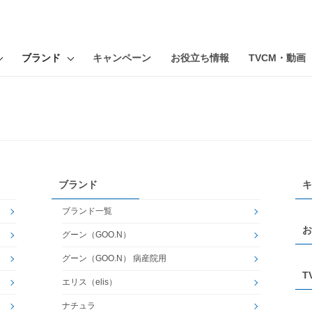
ブランド
キャンペーン
お役立ち情報
TVCM・動画
ブランド
キ
ブランド一覧
お
グーン（GOO.N）
グーン（GOO.N） 病産院用
T
エリス（elis）
ナチュラ