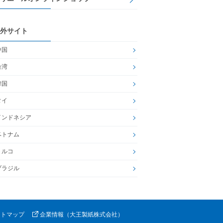
外サイト
中国
台湾
韓国
タイ
インドネシア
ベトナム
トルコ
ブラジル
イトマップ
企業情報（大王製紙株式会社）