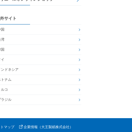
外サイト
中国
台湾
韓国
タイ
インドネシア
ベトナム
トルコ
ブラジル
イトマップ
企業情報（大王製紙株式会社）