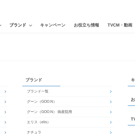
ブランド
キャンペーン
お役立ち情報
TVCM・動画
ブランド
キ
ブランド一覧
お
グーン（GOO.N）
グーン（GOO.N） 病産院用
T
エリス（elis）
ナチュラ