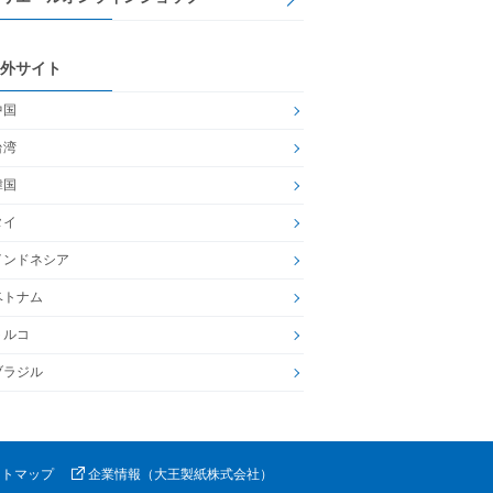
外サイト
中国
台湾
韓国
タイ
インドネシア
ベトナム
トルコ
ブラジル
イトマップ
企業情報（大王製紙株式会社）