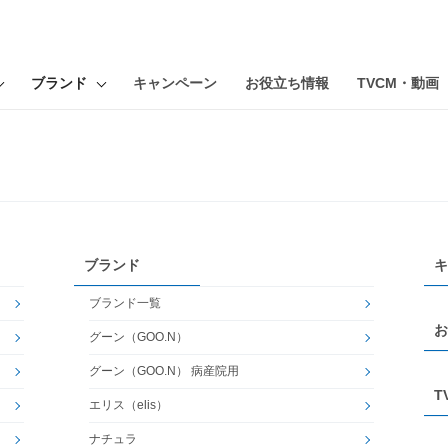
ブランド
キャンペーン
お役立ち情報
TVCM・動画
ブランド
キ
ブランド一覧
お
グーン（GOO.N）
グーン（GOO.N） 病産院用
T
エリス（elis）
ナチュラ