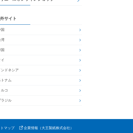
外サイト
中国
台湾
韓国
タイ
インドネシア
ベトナム
トルコ
ブラジル
イトマップ
企業情報（大王製紙株式会社）