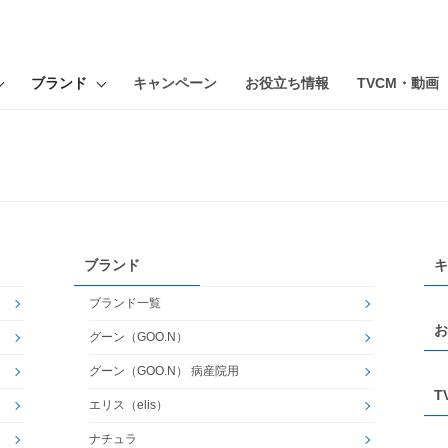
ブランド
キャンペーン
お役立ち情報
TVCM・動画
ブランド
キ
ブランド一覧
お
グーン（GOO.N）
グーン（GOO.N） 病産院用
T
エリス（elis）
ナチュラ