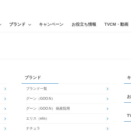
ブランド
キャンペーン
お役立ち情報
TVCM・動画
ブランド
キ
ブランド一覧
お
グーン（GOO.N）
グーン（GOO.N） 病産院用
T
エリス（elis）
ナチュラ