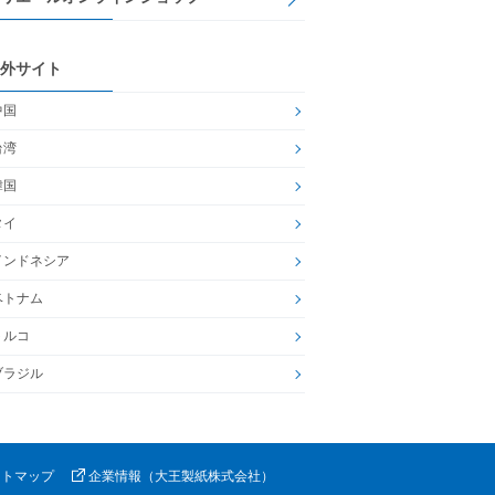
外サイト
中国
台湾
韓国
タイ
インドネシア
ベトナム
トルコ
ブラジル
イトマップ
企業情報（大王製紙株式会社）