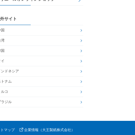
外サイト
中国
台湾
韓国
タイ
インドネシア
ベトナム
トルコ
ブラジル
イトマップ
企業情報（大王製紙株式会社）