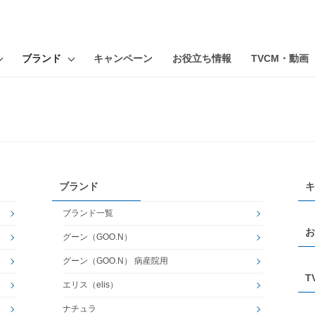
ブランド
キャンペーン
お役立ち情報
TVCM・動画
ブランド
キ
ブランド一覧
お
グーン（GOO.N）
グーン（GOO.N） 病産院用
T
エリス（elis）
ナチュラ