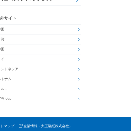
外サイト
中国
台湾
韓国
タイ
インドネシア
ベトナム
トルコ
ブラジル
イトマップ
企業情報（大王製紙株式会社）