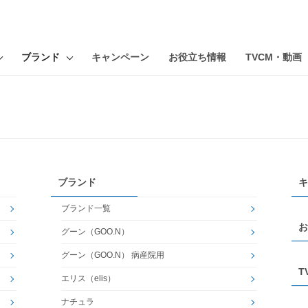
ブランド
キャンペーン
お役立ち情報
TVCM・動画
ブランド
キ
ブランド一覧
お
グーン（GOO.N）
グーン（GOO.N） 病産院用
T
エリス（elis）
ナチュラ