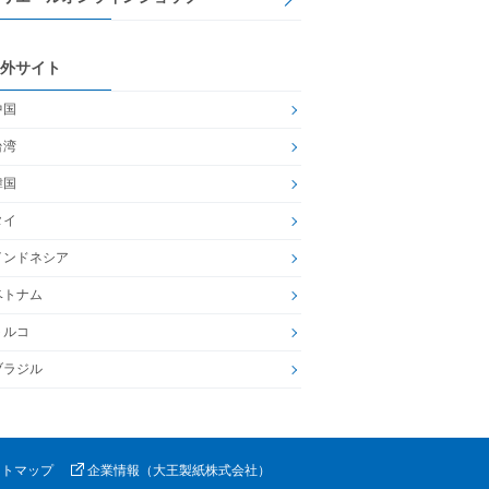
外サイト
中国
台湾
韓国
タイ
インドネシア
ベトナム
トルコ
ブラジル
イトマップ
企業情報（大王製紙株式会社）