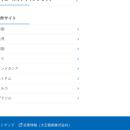
外サイト
中国
台湾
韓国
タイ
インドネシア
ベトナム
トルコ
ブラジル
イトマップ
企業情報（大王製紙株式会社）