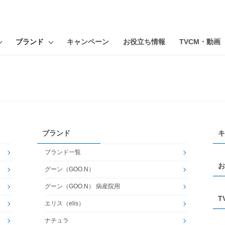
ブランド
キャンペーン
お役立ち情報
TVCM・動画
ブランド
キ
ブランド一覧
お
グーン（GOO.N）
グーン（GOO.N） 病産院用
T
エリス（elis）
ナチュラ