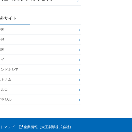
外サイト
中国
台湾
韓国
タイ
インドネシア
ベトナム
トルコ
ブラジル
イトマップ
企業情報（大王製紙株式会社）