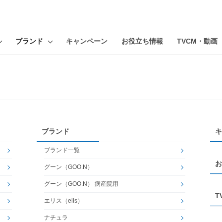
ブランド
キャンペーン
お役立ち情報
TVCM・動画
ブランド
キ
ブランド一覧
お
グーン（GOO.N）
グーン（GOO.N） 病産院用
T
エリス（elis）
ナチュラ