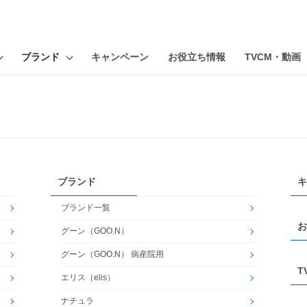
ブランド
キャンペーン
お役立ち情報
TVCM・動画
ブランド
キ
ブランド一覧
お
グーン（GOO.N）
グーン（GOO.N） 病産院用
T
エリス（elis）
ナチュラ