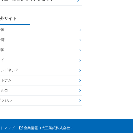
外サイト
中国
台湾
韓国
タイ
インドネシア
ベトナム
トルコ
ブラジル
イトマップ
企業情報（大王製紙株式会社）