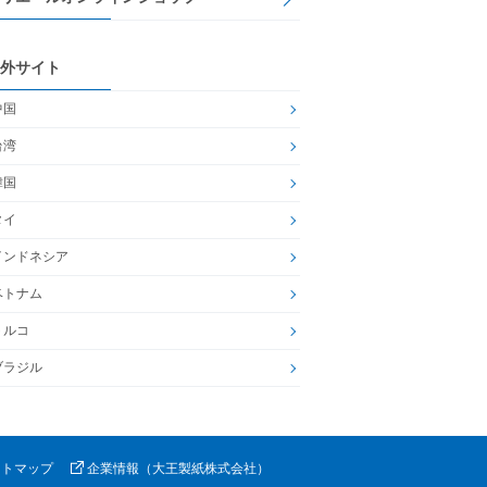
外サイト
中国
台湾
韓国
タイ
インドネシア
ベトナム
トルコ
ブラジル
イトマップ
企業情報（大王製紙株式会社）