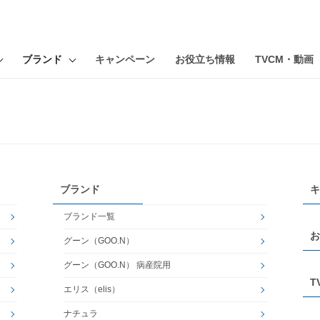
ブランド
キャンペーン
お役立ち情報
TVCM・動画
ブランド
キ
ブランド一覧
お
グーン（GOO.N）
グーン（GOO.N） 病産院用
T
エリス（elis）
ナチュラ