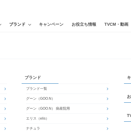
ブランド
キャンペーン
お役立ち情報
TVCM・動画
ブランド
キ
ブランド一覧
お
グーン（GOO.N）
グーン（GOO.N） 病産院用
T
エリス（elis）
ナチュラ