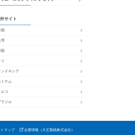
外サイト
中国
台湾
韓国
タイ
インドネシア
ベトナム
トルコ
ブラジル
イトマップ
企業情報（大王製紙株式会社）