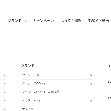
ブランド
キャンペーン
お役立ち情報
TVCM・動画
ブランド
キ
ブランド一覧
お
グーン（GOO.N）
グーン（GOO.N） 病産院用
T
エリス（elis）
ナチュラ