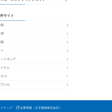
外サイト
中国
台湾
韓国
タイ
インドネシア
ベトナム
トルコ
ブラジル
イトマップ
企業情報（大王製紙株式会社）