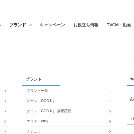
ブランド
キャンペーン
お役立ち情報
TVCM・動画
ブランド
キ
ブランド一覧
お
グーン（GOO.N）
グーン（GOO.N） 病産院用
T
エリス（elis）
ナチュラ