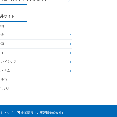
外サイト
中国
台湾
韓国
タイ
インドネシア
ベトナム
トルコ
ブラジル
イトマップ
企業情報（大王製紙株式会社）