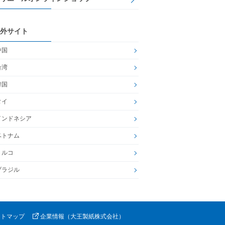
外サイト
中国
台湾
韓国
タイ
インドネシア
ベトナム
トルコ
ブラジル
イトマップ
企業情報（大王製紙株式会社）