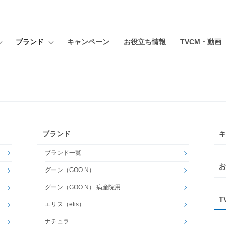
ブランド
キャンペーン
お役立ち情報
TVCM・動画
ブランド
キ
ブランド一覧
お
グーン（GOO.N）
グーン（GOO.N） 病産院用
T
エリス（elis）
ナチュラ