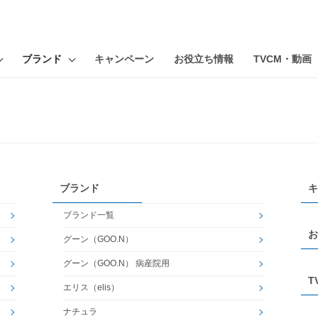
ブランド
キャンペーン
お役立ち情報
TVCM・動画
ブランド
キ
ブランド一覧
お
グーン（GOO.N）
グーン（GOO.N） 病産院用
T
エリス（elis）
ナチュラ