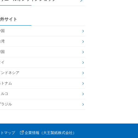
外サイト
中国
台湾
韓国
タイ
インドネシア
ベトナム
トルコ
ブラジル
イトマップ
企業情報（大王製紙株式会社）