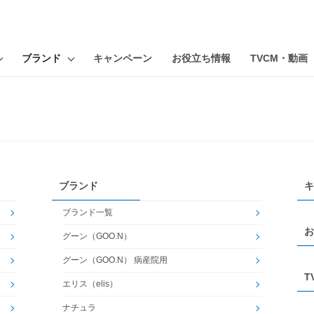
ブランド
キャンペーン
お役立ち情報
TVCM・動画
ブランド
キ
ブランド一覧
お
グーン（GOO.N）
グーン（GOO.N） 病産院用
T
エリス（elis）
ナチュラ