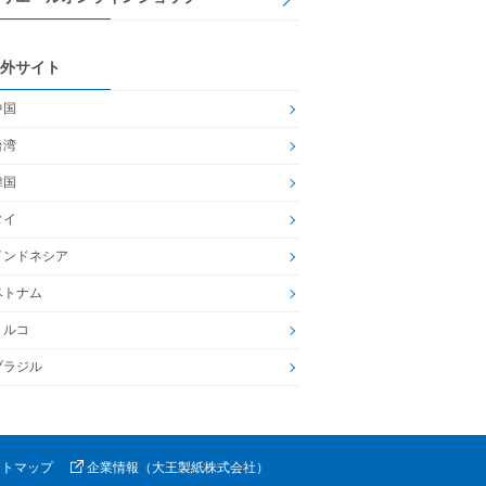
外サイト
中国
台湾
韓国
タイ
インドネシア
ベトナム
トルコ
ブラジル
イトマップ
企業情報（大王製紙株式会社）