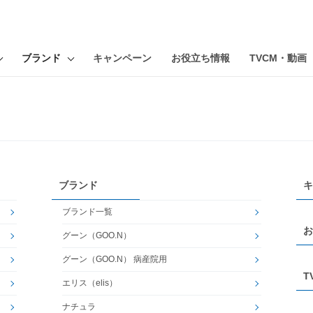
ブランド
キャンペーン
お役立ち情報
TVCM・動画
ブランド
キ
ブランド一覧
お
グーン（GOO.N）
グーン（GOO.N） 病産院用
T
エリス（elis）
ナチュラ