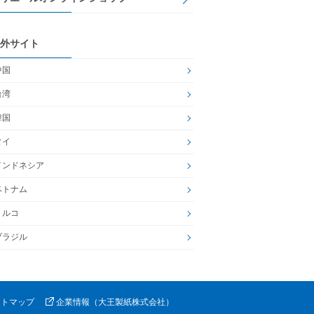
外サイト
中国
台湾
韓国
タイ
インドネシア
ベトナム
トルコ
ブラジル
イトマップ
企業情報（大王製紙株式会社）