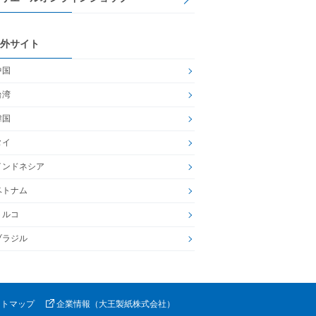
外サイト
中国
台湾
韓国
タイ
インドネシア
ベトナム
トルコ
ブラジル
イトマップ
企業情報（大王製紙株式会社）