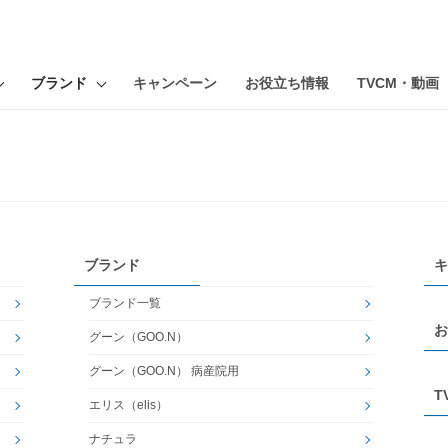
ブランド
キャンペーン
お役立ち情報
TVCM・動画
ブランド
キ
ブランド一覧
お
グーン（GOO.N）
グーン（GOO.N） 病産院用
T
エリス（elis）
ナチュラ