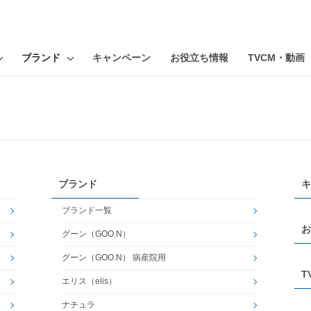
ブランド
キャンペーン
お役立ち情報
TVCM・動画
ブランド
キ
ブランド一覧
お
グーン（GOO.N）
グーン（GOO.N） 病産院用
T
エリス（elis）
ナチュラ