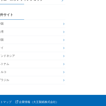
外サイト
中国
台湾
韓国
タイ
インドネシア
ベトナム
トルコ
ブラジル
イトマップ
企業情報（大王製紙株式会社）