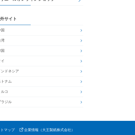
外サイト
中国
台湾
韓国
タイ
インドネシア
ベトナム
トルコ
ブラジル
イトマップ
企業情報（大王製紙株式会社）