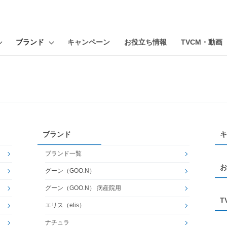
ブランド
キャンペーン
お役立ち情報
TVCM・動画
ブランド
キ
ブランド一覧
お
グーン（GOO.N）
グーン（GOO.N） 病産院用
T
エリス（elis）
ナチュラ