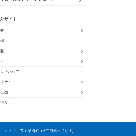
外サイト
中国
台湾
韓国
タイ
インドネシア
ベトナム
トルコ
ブラジル
イトマップ
企業情報（大王製紙株式会社）