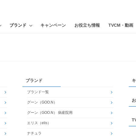
ブランド
キャンペーン
お役立ち情報
TVCM・動画
ブランド
キ
ブランド一覧
お
グーン（GOO.N）
グーン（GOO.N） 病産院用
T
エリス（elis）
ナチュラ