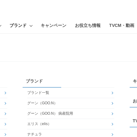
ブランド
キャンペーン
お役立ち情報
TVCM・動画
ブランド
キ
ブランド一覧
お
グーン（GOO.N）
グーン（GOO.N） 病産院用
T
エリス（elis）
ナチュラ