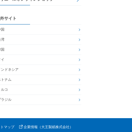
外サイト
中国
台湾
韓国
タイ
インドネシア
ベトナム
トルコ
ブラジル
イトマップ
企業情報（大王製紙株式会社）