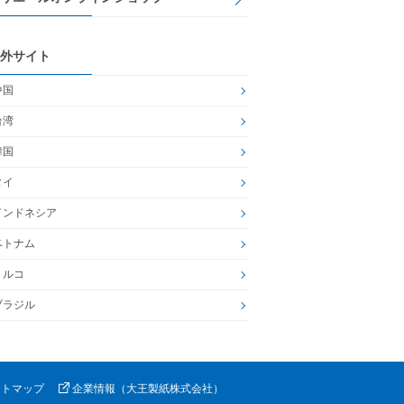
外サイト
中国
台湾
韓国
タイ
インドネシア
ベトナム
トルコ
ブラジル
イトマップ
企業情報（大王製紙株式会社）