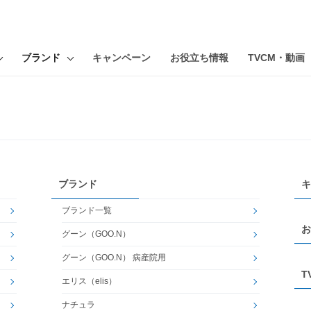
ブランド
キャンペーン
お役立ち情報
TVCM・動画
ブランド
キ
ブランド一覧
お
グーン（GOO.N）
グーン（GOO.N） 病産院用
T
エリス（elis）
ナチュラ