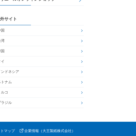
外サイト
中国
台湾
韓国
タイ
インドネシア
ベトナム
トルコ
ブラジル
イトマップ
企業情報（大王製紙株式会社）