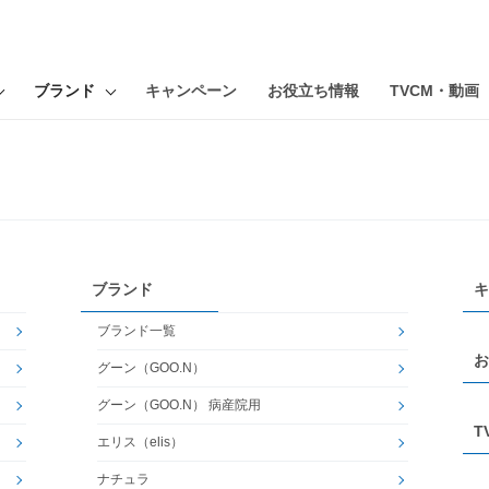
ブランド
キャンペーン
お役立ち情報
TVCM・動画
ブランド
キ
ブランド一覧
お
グーン（GOO.N）
グーン（GOO.N） 病産院用
T
エリス（elis）
ナチュラ