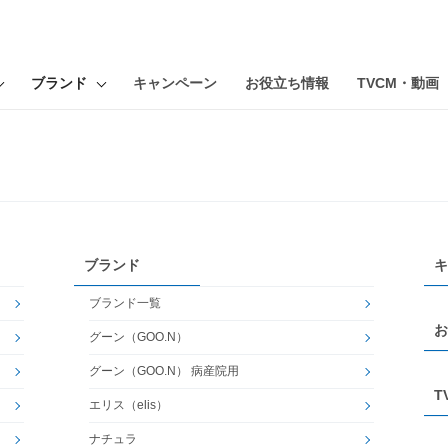
ブランド
キャンペーン
お役立ち情報
TVCM・動画
ブランド
キ
ブランド一覧
お
グーン（GOO.N）
グーン（GOO.N） 病産院用
T
エリス（elis）
ナチュラ