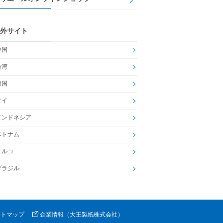
外サイト
中国
台湾
韓国
タイ
インドネシア
ベトナム
トルコ
ブラジル
イトマップ
企業情報（大王製紙株式会社）