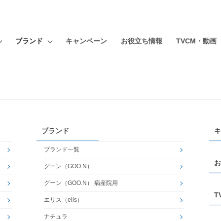
ブランド
キャンペーン
お役立ち情報
TVCM・動画
ブランド
キ
ブランド一覧
お
グーン（GOO.N）
グーン（GOO.N） 病産院用
T
エリス（elis）
ナチュラ