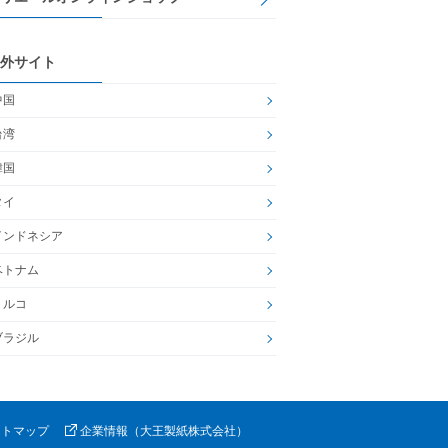
外サイト
中国
台湾
韓国
タイ
インドネシア
ベトナム
トルコ
ブラジル
イトマップ
企業情報（大王製紙株式会社）